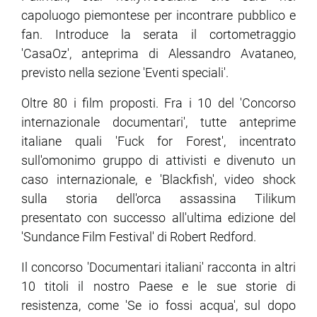
capoluogo piemontese per incontrare pubblico e
fan. Introduce la serata il cortometraggio
ram
edin
'CasaOz', anteprima di Alessandro Avataneo,
previsto nella sezione 'Eventi speciali'.
Oltre 80 i film proposti. Fra i 10 del 'Concorso
internazionale documentari', tutte anteprime
italiane quali 'Fuck for Forest', incentrato
sull'omonimo gruppo di attivisti e divenuto un
caso internazionale, e 'Blackfish', video shock
sulla storia dell'orca assassina Tilikum
presentato con successo all'ultima edizione del
'Sundance Film Festival' di Robert Redford.
Il concorso 'Documentari italiani' racconta in altri
10 titoli il nostro Paese e le sue storie di
resistenza, come 'Se io fossi acqua', sul dopo