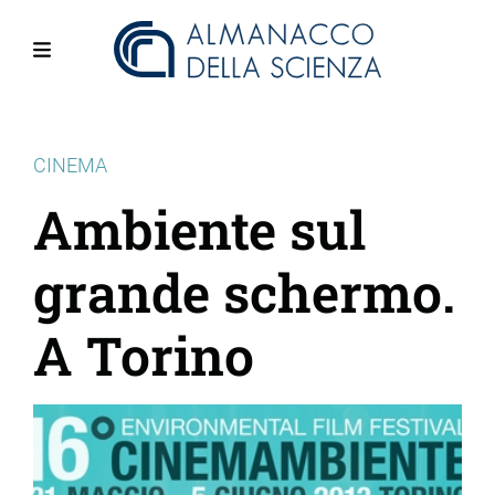
Salta
al
contenuto
Menu
principale
CINEMA
Ambiente sul
grande schermo.
A Torino