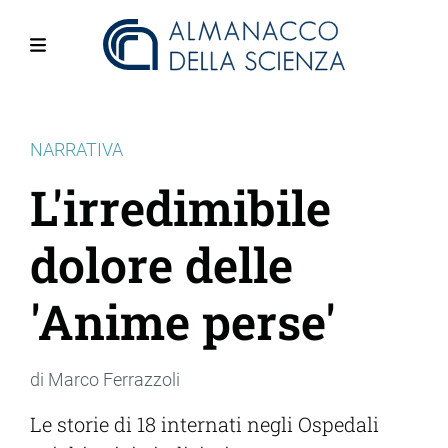
Salta
al
contenuto
Menu
principale
NARRATIVA
L'irredimibile
dolore delle
'Anime perse'
di Marco Ferrazzoli
Le storie di 18 internati negli Ospedali