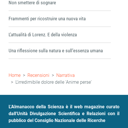
Non smettere di sognare
Frammenti per ricostruire una nuova vita
L’attualità di Lorenz. E della violenza
Una riflessione sulla natura e sull’essenza umana
Briciole
Home
Recensioni
Narrativa
di
L'irredimibile dolore delle 'Anime perse'
pane
L'Almanacco della Scienza è il web magazine curato
dall'Unità Divulgazione Scientifica e Relazioni con il
pubblico del Consiglio Nazionale delle Ricerche