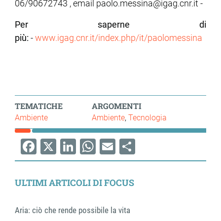
06/90672743 , email paolo.messina@igag.cnr.it -
Per saperne di
più:
-
www.igag.cnr.it/index.php/it/paolomessina
TEMATICHE
ARGOMENTI
Ambiente
Ambiente
Tecnologia
Facebook
X
LinkedIn
WhatsApp
Email
Share
ULTIMI ARTICOLI DI FOCUS
Aria: ciò che rende possibile la vita