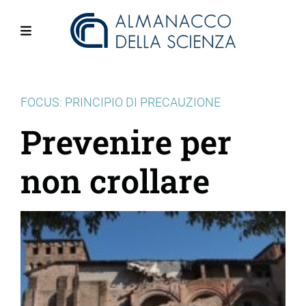
Salta
al
contenuto
Menu
principale
FOCUS: PRINCIPIO DI PRECAUZIONE
Prevenire per
non crollare