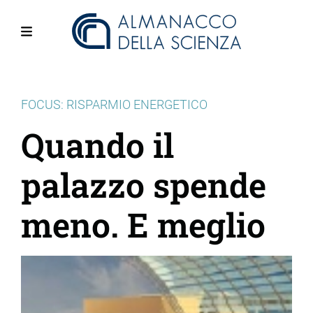
Salta
al
contenuto
Menu
principale
FOCUS: RISPARMIO ENERGETICO
Quando il
palazzo spende
meno. E meglio