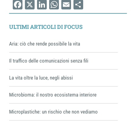
Facebook
X
LinkedIn
WhatsApp
Email
Share
ULTIMI ARTICOLI DI FOCUS
Aria: ciò che rende possibile la vita
Il traffico delle comunicazioni senza fili
La vita oltre la luce, negli abissi
Microbioma: il nostro ecosistema interiore
Microplastiche: un rischio che non vediamo
Briciole