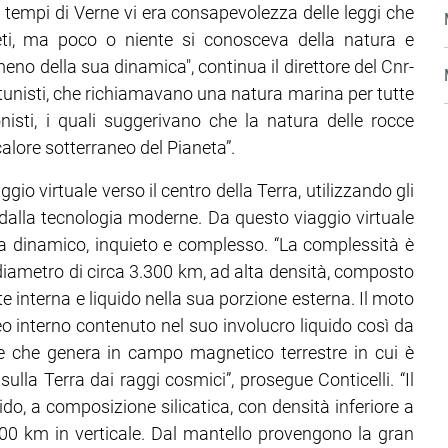
i tempi di Verne vi era consapevolezza delle leggi che
neti, ma poco o niente si conosceva della natura e
no della sua dinamica", continua il direttore del Cnr-
ttunisti, che richiamavano una natura marina per tutte
onisti, i quali suggerivano che la natura delle rocce
alore sotterraneo del Pianeta”.
io virtuale verso il centro della Terra, utilizzando gli
dalla tecnologia moderne. Da questo viaggio virtuale
 dinamico, inquieto e complesso. “La complessità è
diametro di circa 3.300 km, ad alta densità, composto
rte interna e liquido nella sua porzione esterna. Il moto
eo interno contenuto nel suo involucro liquido così da
e che genera in campo magnetico terrestre in cui è
sulla Terra dai raggi cosmici”, prosegue Conticelli. “Il
do, a composizione silicatica, con densità inferiore a
.900 km in verticale. Dal mantello provengono la gran