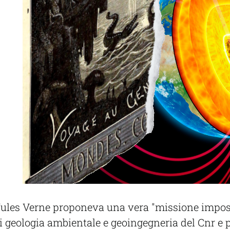
), Jules Verne proponeva una vera "missione impos
o di geologia ambientale e geoingegneria del Cnr e