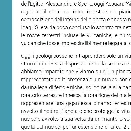
dell’Egitto, Alessandria e Syene, oggi Assuan. “A
regolano il moto dei corpi celesti e dei pia
ram
edin
composizione dell’interno del pianeta e ancora me
Igag. "Si era da poco concluso lo scontro tra ne
le rocce terrestri incluse le vulcaniche, e plut
vulcaniche fosse imprescindibilmente legata al c
Oggi i geologi possono intraprendere solo un viagg
strumenti messi a disposizione dalla scienza e 
abbiamo imparato che viviamo su di un pianeta
rappresentata dalla presenza di un nucleo, con 
da una lega di ferro e nichel, solido nella sua pa
rotatorio terrestre innesca la rotazione del nucl
rappresentare una gigantesca dinamo terrestr
avvolto il nostro Pianeta e che protegge la vita 
nucleo è avvolto a sua volta da un mantello soli
quella del nucleo, per un'estensione di circa 2