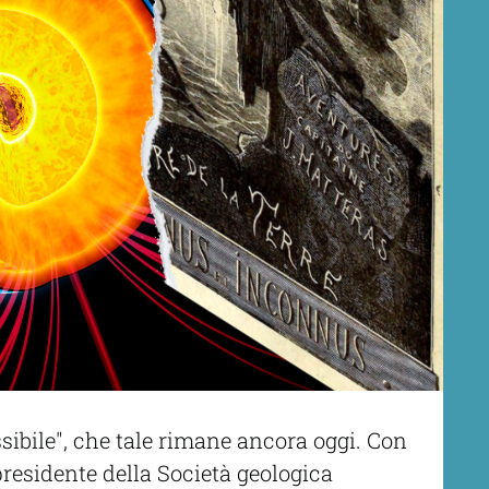
sibile", che tale rimane ancora oggi. Con
 presidente della Società geologica