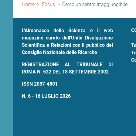
Briciole
Home
Focus
Cerco un centro irraggiungibile
di
pane
C
L'Almanacco della Scienza è il web
magazine curato dall'Unità Divulgazione
Scientifica e Relazioni con il pubblico del
Te
Consiglio Nazionale delle Ricerche
Te
Co
REGISTRAZIONE AL TRIBUNALE DI
ROMA N. 522 DEL 18 SETTEMBRE 2002
ISSN 2037-4801
N. 6 - 16 LUGLIO 2026