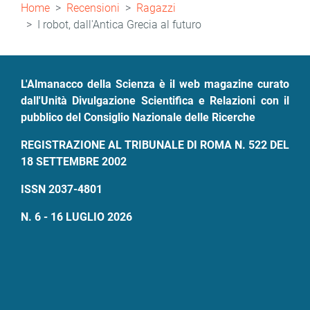
Briciole
Home
Recensioni
Ragazzi
di
I robot, dall'Antica Grecia al futuro
pane
L'Almanacco della Scienza è il web magazine curato
dall'Unità Divulgazione Scientifica e Relazioni con il
pubblico del Consiglio Nazionale delle Ricerche
REGISTRAZIONE AL TRIBUNALE DI ROMA N. 522 DEL
18 SETTEMBRE 2002
ISSN 2037-4801
N. 6 - 16 LUGLIO 2026