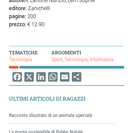
autore/i:
Lanotte Nunzio, Lem Sophie
editore:
Zanichelli
pagine:
200
prezzo:
€ 12.90
TEMATICHE
ARGOMENTI
Tecnologia
Sport
Tecnologia
Informatica
Facebook
X
LinkedIn
WhatsApp
Email
Share
ULTIMI ARTICOLI DI RAGAZZI
Racconto illustrato di un animale speciale
La magia sostenibile di Babbo Natale