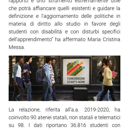
rapporto è uno strumento estremamente utile
che potrà affiancare quelli esistenti e guidare la
ram
edin
definizione e l'aggiornamento delle politiche in
materia di diritto allo studio in favore degli
studenti con disabilità e con disturbi specifici
dell'apprendimento” ha affermato Maria Cristina
Messa.
La relazione, riferita all’a.a. 2019-2020, ha
coinvolto 90 atenei statali, non statali e telematici
su 98. I dati riportano 36.816 studenti con