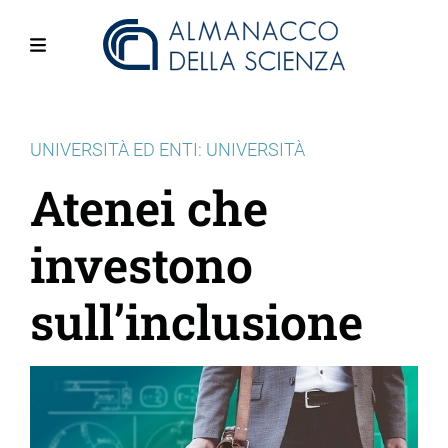
Salta
al
contenuto
Menu
principale
UNIVERSITÀ ED ENTI: UNIVERSITÀ
Atenei che
investono
sull’inclusione