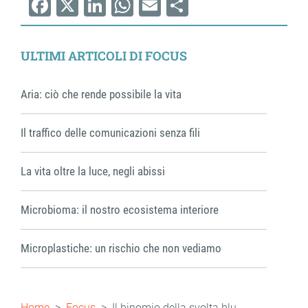
Facebook
X
LinkedIn
WhatsApp
Email
Share
ULTIMI ARTICOLI DI FOCUS
Aria: ciò che rende possibile la vita
Il traffico delle comunicazioni senza fili
La vita oltre la luce, negli abissi
Microbioma: il nostro ecosistema interiore
Microplastiche: un rischio che non vediamo
Briciole
Home
Focus
Il binomio della svolta blu