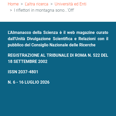
Briciole
Home
L'altra ricerca
Università ed Enti
di
I riflettori in montagna sono...'Off'
pane
L'Almanacco della Scienza è il web magazine curato
dall'Unità Divulgazione Scientifica e Relazioni con il
pubblico del Consiglio Nazionale delle Ricerche
REGISTRAZIONE AL TRIBUNALE DI ROMA N. 522 DEL
18 SETTEMBRE 2002
ISSN 2037-4801
N. 6 - 16 LUGLIO 2026