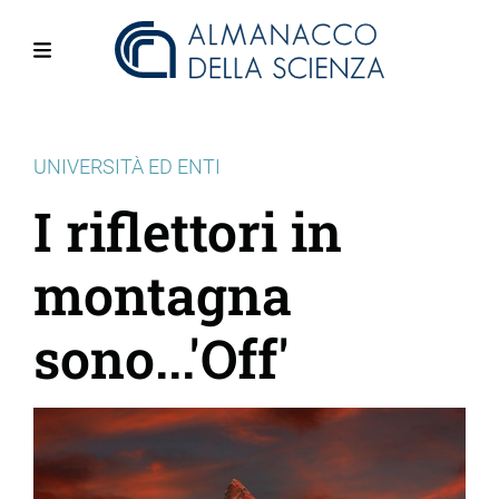
Salta
al
contenuto
Menu
principale
UNIVERSITÀ ED ENTI
I riflettori in
montagna
sono...'Off'