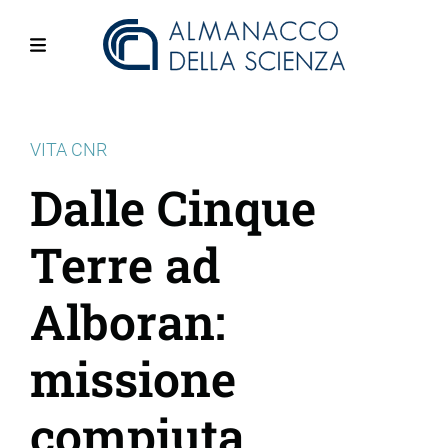
Salta
al
contenuto
Menu
principale
VITA CNR
Dalle Cinque
Terre ad
Alboran:
missione
compiuta