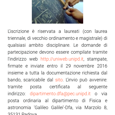
ram
edin
L'iscrizione è riservata a laureati (con laurea
triennale, di vecchio ordinamento e magistrale) di
qualsiasi ambito disciplinare. Le domande di
partecipazione devono essere compilate tramite
l'indirizzo web
http://uniweb.unipd.it
, stampate,
firmate e inviate entro il 29 novembre 2016
insieme a tutta la documentazione richiesta dal
bando, scaricabile dal
sito
. L'invio può avvenire:
tramite posta certificata al seguente
indirizzo:
dipartimento.dfa@pec.unipd.it
o via
posta ordinaria al dipartimento di Fisica e
astronomia 'Galileo Galilei'-Dfa, via Marzolo 8,
35131 Padova.