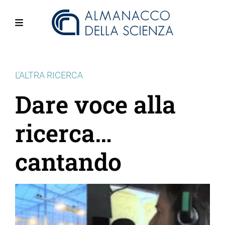
Salta
al
contenuto
Menu
principale
L'ALTRA RICERCA
Dare voce alla
ricerca…
cantando