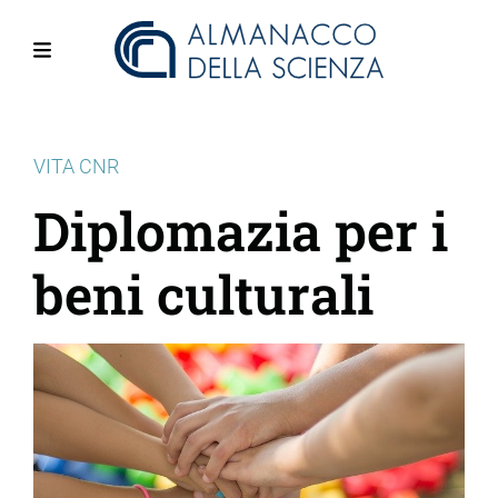
Salta
al
contenuto
Menu
principale
VITA CNR
Diplomazia per i
beni culturali