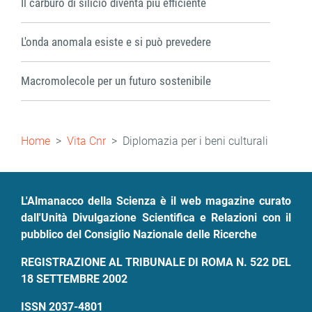
Il carburo di silicio diventa più efficiente
L'onda anomala esiste e si può prevedere
Macromolecole per un futuro sostenibile
Briciole
Home
Vita Cnr
Diplomazia per i beni culturali
di
pane
L'Almanacco della Scienza è il web magazine curato
dall'Unità Divulgazione Scientifica e Relazioni con il
pubblico del Consiglio Nazionale delle Ricerche
REGISTRAZIONE AL TRIBUNALE DI ROMA N. 522 DEL
18 SETTEMBRE 2002
ISSN 2037-4801