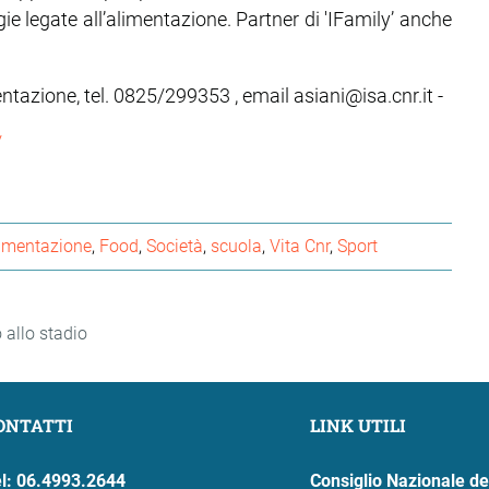
gie legate all’alimentazione. Partner di 'IFamily’ anche
entazione, tel. 0825/299353 , email asiani@isa.cnr.it -
/
imentazione
Food
Società
scuola
Vita Cnr
Sport
 allo stadio
ONTATTI
LINK UTILI
l: 06.4993.2644
Consiglio Nazionale de