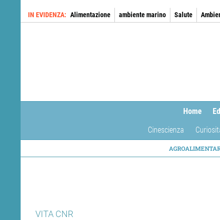
Salta
IN EVIDENZA
Alimentazione
ambiente marino
Salute
Ambie
al
contenuto
principale
Home
Ed
Cinescienza
Curiosit
NAVIG
AGROALIMENTA
TEMAT
VITA CNR