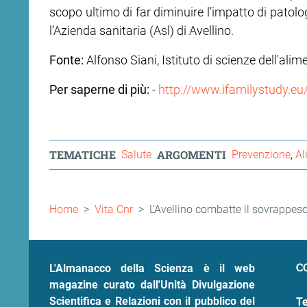
scopo ultimo di far diminuire l’impatto di patolo
l’Azienda sanitaria (Asl) di Avellino.
Fonte:
Alfonso Siani, Istituto di scienze dell'alim
Per saperne di più:
-
http://www.ifamilystudy.eu
TEMATICHE
ARGOMENTI
Salute
Prevenzione
Al
Briciole
Home
Vita Cnr
L'Avellino combatte il sovrappeso
di
pane
C
L'Almanacco della Scienza è il web
magazine curato dall'Unità Divulgazione
Scientifica e Relazioni con il pubblico del
Te