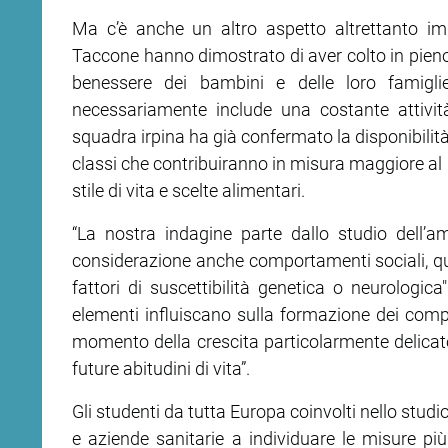
Ma c’è anche un altro aspetto altrettanto impo
ram
edin
Taccone hanno dimostrato di aver colto in pieno i
benessere dei bambini e delle loro famigli
necessariamente include una costante attività f
squadra irpina ha già confermato la disponibilità 
classi che contribuiranno in misura maggiore al 
stile di vita e scelte alimentari.
“La nostra indagine parte dallo studio dell’
considerazione anche comportamenti sociali, quan
fattori di suscettibilità genetica o neurologica
elementi influiscano sulla formazione dei comp
momento della crescita particolarmente delicato:
future abitudini di vita”.
Gli studenti da tutta Europa coinvolti nello studio
e aziende sanitarie a individuare le misure più