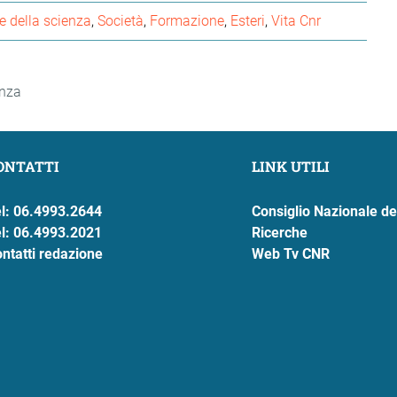
 della scienza
Società
Formazione
Esteri
Vita Cnr
enza
ONTATTI
LINK UTILI
l: 06.4993.2644
Consiglio Nazionale de
l: 06.4993.2021
Ricerche
ntatti redazione
Web Tv CNR