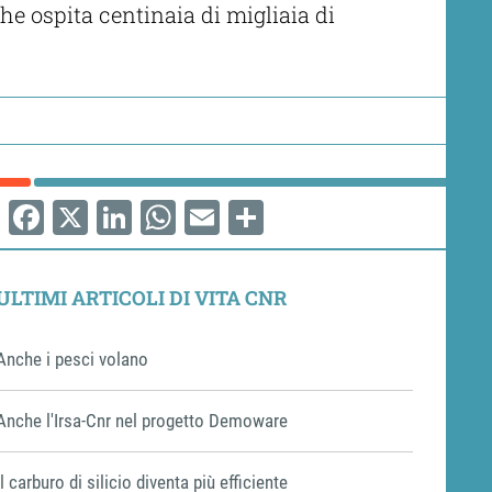
he ospita centinaia di migliaia di
Facebook
X
LinkedIn
WhatsApp
Email
Share
ULTIMI ARTICOLI DI VITA CNR
Anche i pesci volano
Anche l'Irsa-Cnr nel progetto Demoware
Il carburo di silicio diventa più efficiente