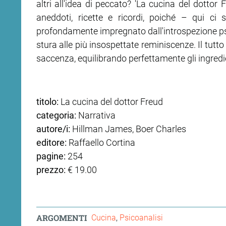
altri all'idea di peccato? 'La cucina del dottor
aneddoti, ricette e ricordi, poiché – qui ci 
ram
edin
profondamente impregnato dall'introspezione psi
stura alle più insospettate reminiscenze. Il tutt
saccenza, equilibrando perfettamente gli ingredi
titolo:
La cucina del dottor Freud
categoria:
Narrativa
autore/i:
Hillman James, Boer Charles
editore:
Raffaello Cortina
pagine:
254
prezzo:
€ 19.00
ARGOMENTI
Cucina
Psicoanalisi