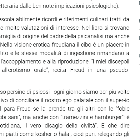
tteraria dalle ben note implicazioni psicologiche).
cola abilmente ricordi e riferimenti culinari tratti da
ne molte valutazioni di interesse. Nel libro si trovano
 famiglia di origine del padre della psicanalisi ma anche
Nella visione erotica freudiana il cibo è un piacere in
ito e le stesse modalità di ingestione rimandano a
l'accoppiamento e alla riproduzione. “I miei discepoli
ll'erotismo orale”, recita Freud in una pseudo-
aso persino di psicosi - ogni giorno siamo per più volte
vo di conciliare il nostro ego palatale con il super-io
l para-Freud se la prende tra gli altri con le “fobie
 cibi sani”, ma anche con “tramezzini e hamburger”: è
tidiana, il vero disagio della civiltà”. E che dire
i piatti come kosher o halal, cioè puri, relegando gli