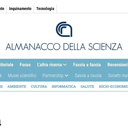
nte
Inquinamento
Tecnologia
itoriale
Focus
L'altra ricerca
Faccia a faccia
Recensioni
à
Musei scientifici
Partnership
Salute a tavola
Sonetti ma
AZIONE
RE
AMBIENTE
CULTURA
INFORMATICA
SALUTE
SOCIO-ECONOMI
ICA
a