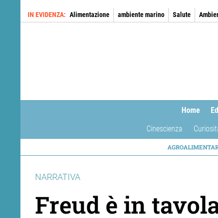
Salta
IN EVIDENZA
Alimentazione
ambiente marino
Salute
Ambie
al
contenuto
principale
Home
Ed
Cinescienza
Curiosit
NAVIG
AGROALIMENTA
TEMAT
NARRATIVA
Freud è in tavol