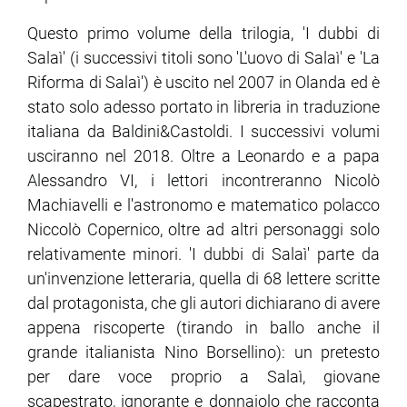
Questo primo volume della trilogia, 'I dubbi di
ram
edin
Salaì' (i successivi titoli sono 'L'uovo di Salaì' e 'La
Riforma di Salaì') è uscito nel 2007 in Olanda ed è
stato solo adesso portato in libreria in traduzione
italiana da Baldini&Castoldi. I successivi volumi
usciranno nel 2018. Oltre a Leonardo e a papa
Alessandro VI, i lettori incontreranno Nicolò
Machiavelli e l'astronomo e matematico polacco
Niccolò Copernico, oltre ad altri personaggi solo
relativamente minori. 'I dubbi di Salaì' parte da
un'invenzione letteraria, quella di 68 lettere scritte
dal protagonista, che gli autori dichiarano di avere
appena riscoperte (tirando in ballo anche il
grande italianista Nino Borsellino): un pretesto
per dare voce proprio a Salaì, giovane
scapestrato, ignorante e donnaiolo che racconta