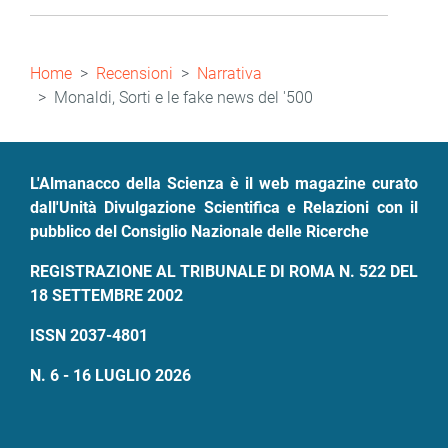
Briciole
Home
Recensioni
Narrativa
di
Monaldi, Sorti e le fake news del '500
pane
L'Almanacco della Scienza è il web magazine curato
dall'Unità Divulgazione Scientifica e Relazioni con il
pubblico del Consiglio Nazionale delle Ricerche
REGISTRAZIONE AL TRIBUNALE DI ROMA N. 522 DEL
18 SETTEMBRE 2002
ISSN 2037-4801
N. 6 - 16 LUGLIO 2026