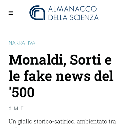
Salta
al
contenuto
Menu
principale
NARRATIVA
Monaldi, Sorti e
le fake news del
'500
di M. F.
Un giallo storico-satirico, ambientato tra