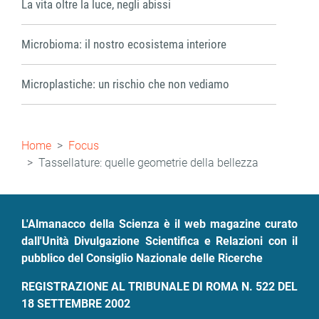
La vita oltre la luce, negli abissi
Microbioma: il nostro ecosistema interiore
Microplastiche: un rischio che non vediamo
Briciole
Home
Focus
di
Tassellature: quelle geometrie della bellezza
pane
L'Almanacco della Scienza è il web magazine curato
dall'Unità Divulgazione Scientifica e Relazioni con il
pubblico del Consiglio Nazionale delle Ricerche
REGISTRAZIONE AL TRIBUNALE DI ROMA N. 522 DEL
18 SETTEMBRE 2002