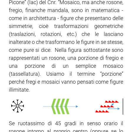
Picone” (Iac) del Cnr. “Mosaico, ma anche rosone,
fregio, finanche mandala, sono in matematica -
ram
edin
come in architettura - figure che presentano delle
simmetrie, cioè trasformazioni geometriche
(traslazioni, rotazioni, etc.) che le lasciano
inalterate o che trasformano le figure in se stesse,
come pure si dice. Nella figura sottostante sono
rappresentati un rosone, una porzione di fregio e
una porzione di un semplice mosaico
(tassellatura). Usiamo il termine “porzione”
perché fregi e mosaici vanno pensati come figure
illimitate.
Se ruotassimo di 45 gradi in senso orario il
rosone intorno al proprio centro (oppure se lo