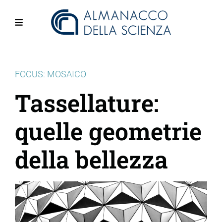
Salta
al
contenuto
Menu
principale
FOCUS: MOSAICO
Tassellature:
quelle geometrie
della bellezza