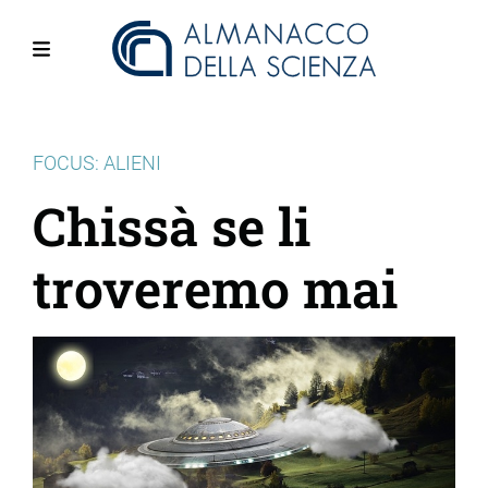
Salta
al
contenuto
Menu
principale
FOCUS: ALIENI
Chissà se li
troveremo mai