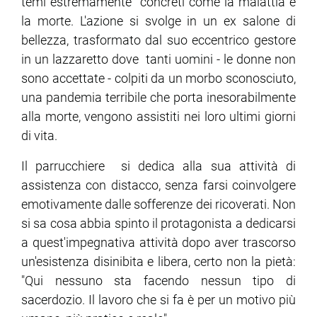
temi estremamente concreti come la malattia e
la morte. L'azione si svolge in un ex salone di
ram
edin
bellezza, trasformato dal suo eccentrico gestore
in un lazzaretto dove tanti uomini - le donne non
sono accettate - colpiti da un morbo sconosciuto,
una pandemia terribile che porta inesorabilmente
alla morte, vengono assistiti nei loro ultimi giorni
di vita.
Il parrucchiere si dedica alla sua attività di
assistenza con distacco, senza farsi coinvolgere
emotivamente dalle sofferenze dei ricoverati. Non
si sa cosa abbia spinto il protagonista a dedicarsi
a quest'impegnativa attività dopo aver trascorso
un'esistenza disinibita e libera, certo non la pietà:
"Qui nessuno sta facendo nessun tipo di
sacerdozio. Il lavoro che si fa è per un motivo più