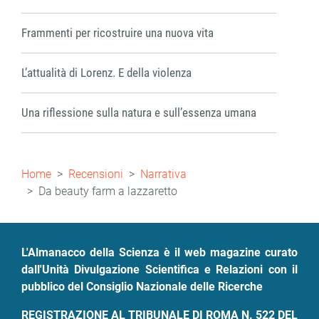
Frammenti per ricostruire una nuova vita
L’attualità di Lorenz. E della violenza
Una riflessione sulla natura e sull’essenza umana
Briciole
Home
Recensioni
Narrativa
di
Da beauty farm a lazzaretto
pane
L'Almanacco della Scienza è il web magazine curato
dall'Unità Divulgazione Scientifica e Relazioni con il
pubblico del Consiglio Nazionale delle Ricerche
REGISTRAZIONE AL TRIBUNALE DI ROMA N. 522 DEL