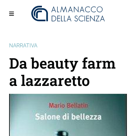
Salta
al
contenuto
Menu
principale
NARRATIVA
Da beauty farm
a lazzaretto