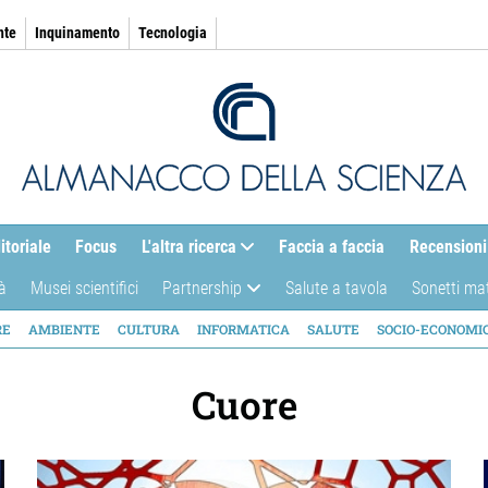
nte
Inquinamento
Tecnologia
itoriale
Focus
L'altra ricerca
Faccia a faccia
Recensioni
à
Musei scientifici
Partnership
Salute a tavola
Sonetti ma
AZIONE
RE
AMBIENTE
CULTURA
INFORMATICA
SALUTE
SOCIO-ECONOMI
ICA
Cuore