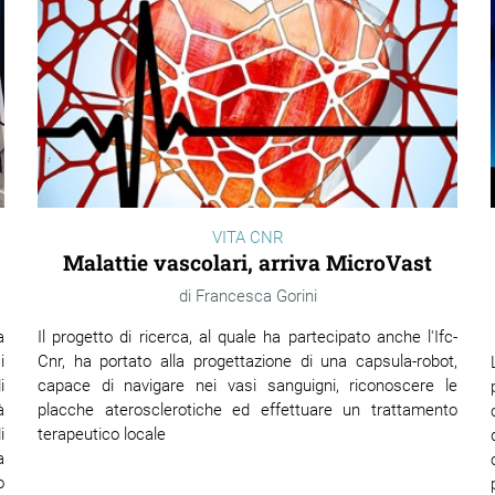
VITA CNR
Malattie vascolari, arriva MicroVast
Francesca Gorini
a
Il progetto di ricerca, al quale ha partecipato anche l'Ifc-
i
Cnr, ha portato alla progettazione di una capsula-robot,
i
capace di navigare nei vasi sanguigni, riconoscere le
à
placche aterosclerotiche ed effettuare un trattamento
i
terapeutico locale
a
o