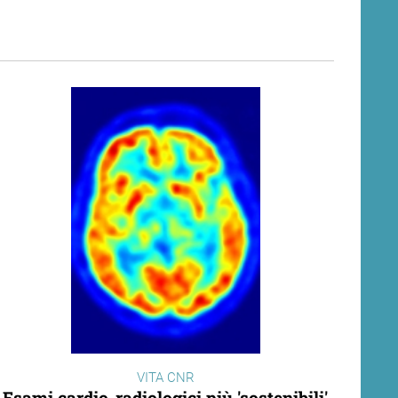
VITA CNR
Esami cardio-radiologici più 'sostenibili'