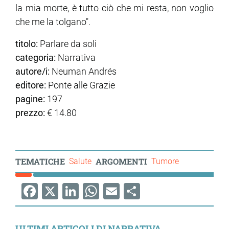
la mia morte, è tutto ciò che mi resta, non voglio
che me la tolgano".
titolo:
Parlare da soli
categoria:
Narrativa
autore/i:
Neuman Andrés
editore:
Ponte alle Grazie
pagine:
197
prezzo:
€ 14.80
TEMATICHE
ARGOMENTI
Salute
Tumore
Facebook
X
LinkedIn
WhatsApp
Email
Share
ULTIMI ARTICOLI DI NARRATIVA