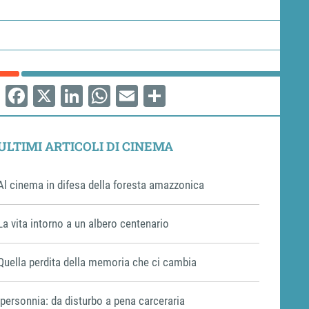
Facebook
X
LinkedIn
WhatsApp
Email
Share
ULTIMI ARTICOLI DI CINEMA
Al cinema in difesa della foresta amazzonica
La vita intorno a un albero centenario
Quella perdita della memoria che ci cambia
Ipersonnia: da disturbo a pena carceraria