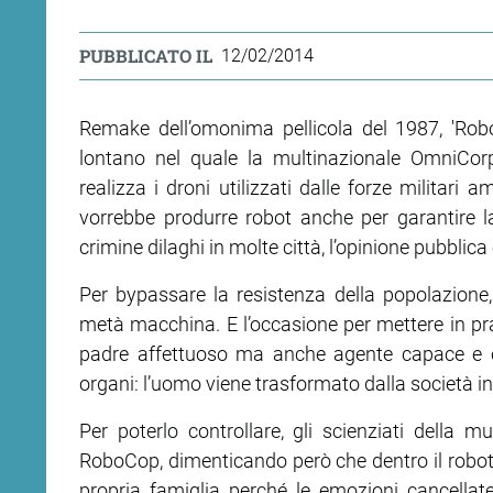
PUBBLICATO IL
12/02/2014
Remake dell’omonima pellicola del 1987, 'Ro
lontano nel quale la multinazionale OmniCorp 
realizza i droni utilizzati dalle forze militari 
vorrebbe produrre robot anche per garantire la
crimine dilaghi in molte città, l’opinione pubblica 
Per bypassare la resistenza della popolazion
metà macchina. E l’occasione per mettere in pra
padre affettuoso ma anche agente capace e on
organi: l’uomo viene trasformato dalla società in
Per poterlo controllare, gli scienziati della 
RoboCop, dimenticando però che dentro il robot 
propria famiglia perché le emozioni cancellate