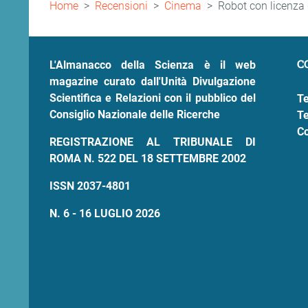
Briciole
Home
Recensioni
Cinema
Robot con licenza 
di
pane
C
L'Almanacco della Scienza è il web
magazine curato dall'Unità Divulgazione
Scientifica e Relazioni con il pubblico del
Te
Consiglio Nazionale delle Ricerche
Te
Co
REGISTRAZIONE AL TRIBUNALE DI
ROMA N. 522 DEL 18 SETTEMBRE 2002
ISSN 2037-4801
N. 6 - 16 LUGLIO 2026