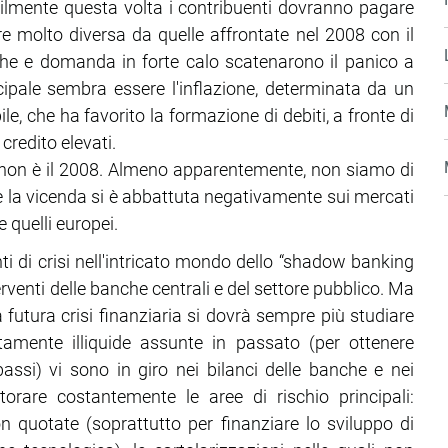
ilmente questa volta i contribuenti dovranno pagare
re molto diversa da quelle affrontate nel 2008 con il
che e domanda in forte calo scatenarono il panico a
incipale sembra essere l'inflazione, determinata da un
le, che ha favorito la formazione di debiti, a fronte di
credito elevati.
 non è il 2008. Almeno apparentemente, non siamo di
se la vicenda si è abbattuta negativamente sui mercati
 quelli europei.
ti di crisi nell'intricato mondo dello “shadow banking
venti delle banche centrali e del settore pubblico. Ma
 futura crisi finanziaria si dovrà sempre più studiare
amente illiquide assunte in passato (per ottenere
bassi) vi sono in giro nei bilanci delle banche e nei
orare costantemente le aree di rischio principali:
on quotate (soprattutto per finanziare lo sviluppo di