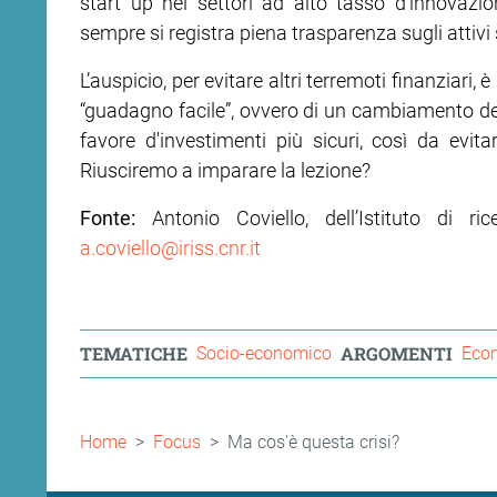
start up nei settori ad alto tasso d'innovazion
sempre si registra piena trasparenza sugli attivi 
L’auspicio, per evitare altri terremoti finanziari
“guadagno facile”, ovvero di un cambiamento della
favore d'investimenti più sicuri, così da evit
Riusciremo a imparare la lezione?
Fonte:
Antonio Coviello, dell’Istituto di r
a.coviello@iriss.cnr.it
TEMATICHE
ARGOMENTI
Socio-economico
Eco
Briciole
Home
Focus
Ma cos'è questa crisi?
di