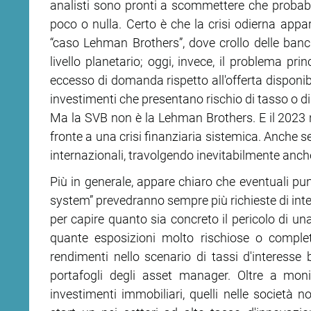
analisti sono pronti a scommettere che probab
poco o nulla. Certo è che la crisi odierna appa
ram
edin
“caso Lehman Brothers”, dove crollo delle ban
livello planetario; oggi, invece, il problema pr
eccesso di domanda rispetto all'offerta disponibi
investimenti che presentano rischio di tasso o di 
Ma la SVB non è la Lehman Brothers. E il 2023
fronte a una crisi finanziaria sistemica. Anche 
internazionali, travolgendo inevitabilmente anche
Più in generale, appare chiaro che eventuali pun
system” prevedranno sempre più richieste di inter
per capire quanto sia concreto il pericolo di una
quante esposizioni molto rischiose o complet
rendimenti nello scenario di tassi d'interesse 
portafogli degli asset manager. Oltre a monit
investimenti immobiliari, quelli nelle società n