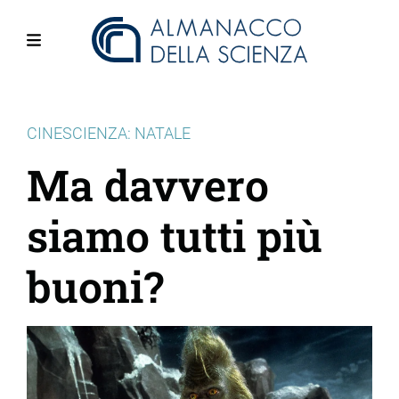
Salta
al
contenuto
Menu
principale
CINESCIENZA: NATALE
Ma davvero
siamo tutti più
buoni?