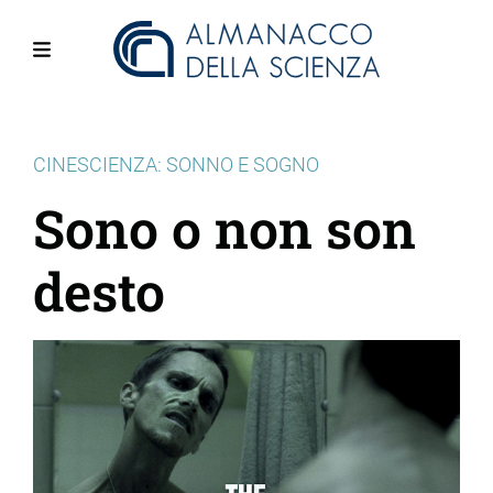
Salta
al
contenuto
Menu
principale
CINESCIENZA: SONNO E SOGNO
Sono o non son
desto