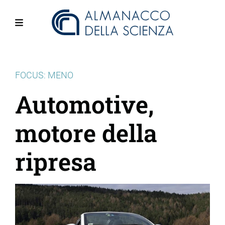
Salta
al
contenuto
Menu
principale
FOCUS: MENO
Automotive,
motore della
ripresa