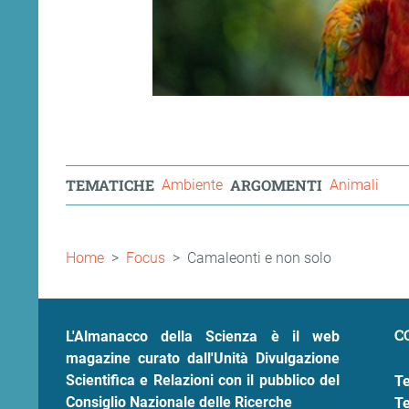
TEMATICHE
ARGOMENTI
Ambiente
Animali
Briciole
Home
Focus
Camaleonti e non solo
di
pane
C
L'Almanacco della Scienza è il web
magazine curato dall'Unità Divulgazione
Scientifica e Relazioni con il pubblico del
Te
Consiglio Nazionale delle Ricerche
Te