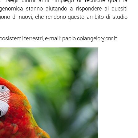
o. “Negli ultimi anni l'impiego di tecniche quali la
la genomica stanno aiutando a rispondere ai quesiti
gono di nuovi, che rendono questo ambito di studio
ecosistemi terrestri, e-mail: paolo.colangelo@cnr.it