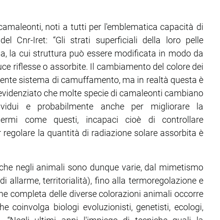
camaleonti, noti a tutti per l'emblematica capacità di
l Cnr-Iret: “Gli strati superficiali della loro pelle
na, la cui struttura può essere modificata in modo da
ce riflesse o assorbite. Il cambiamento del colore dei
iente sistema di camuffamento, ma in realtà questa è
o evidenziato che molte specie di camaleonti cambiano
ividui e probabilmente anche per migliorare la
odermi come questi, incapaci cioè di controllare
egolare la quantità di radiazione solare assorbita è
tiche negli animali sono dunque varie, dal mimetismo
di allarme, territorialità), fino alla termoregolazione e
ne completa delle diverse colorazioni animali occorre
e coinvolga biologi evoluzionisti, genetisti, ecologi,