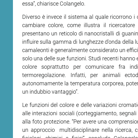
essa”, chiarisce Colangelo.
Diverso è invece il sistema al quale ricorrono i 
cambiare colore, come illustra il ricercatore de
presentano un reticolo di nanocristalli di guani
influire sulla gamma di lunghezze d'onda della lu
camaleonti è generalmente considerato un effic
solo una delle sue funzioni. Studi recenti hann
colore soprattutto per comunicare fra ind
termoregolazione. Infatti, per animali ect
autonomamente la temperatura corporea, poter r
un indubbio vantaggio”.
Le funzioni del colore e delle variazioni croma
alle interazioni sociali (corteggiamento, segnali 
alla foto protezione. “Per avere una comprensio
un approccio multidisciplinare nella ricerca, ch