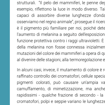
strutturali. “Il pelo dei mammiferi, le penne deg
esempio, riflettono la luce in modo diverso. Tali
ram
edin
capaci di assorbire diverse lunghezze d'ond
osserviamo nel regno animale”, prosegue il ricer
è il pigmento più familiare per noi, poiché de
l'aumento di melanina a seguito dell'esposizion
funzione protettiva contro i raggi ultravioletti.
della melanina non fosse connessa inizialmen
mutazioni del colore dei mammiferi a opera di q
al divenire delle stagioni, alla termoregolazione e
In alcuni casi, invece, il mutamento di colore è 
raffinato controllo dei cromatofori, cellule spec
pigmenti colorati, può causare un'ampia v
camuffamento, di mimetizzazione, ma anche
rapidissimi - qualche frazione di secondo - la
cromatofori, polpi e seppie variano le lunghezze 