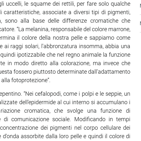
li uccelli, le squame dei rettili, per fare solo qualche
 caratteristiche, associate a diversi tipi di pigmenti,
a, sono alla base delle differenze cromatiche che
catore. “La melanina, responsabile del colore marrone,
termina il colore della nostra pelle e sappiamo come
e ai raggi solari, l'abbronzatura insomma, abbia una
 È quindi ipotizzabile che nel regno animale la funzione
te in modo diretto alla colorazione, ma invece che
uesta fossero piuttosto determinate dall'adattamento
 alla fotoprotezione”.
repentino. “Nei cefalopodi, come i polpi e le seppie, un
ializzate dell'epidermide al cui interno si accumulano i
ariazione cromatica, che svolge una funzione di
 di comunicazione sociale. Modificando in tempi
 concentrazione dei pigmenti nel corpo cellulare dei
d'onda assorbite dalla loro pelle e quindi il colore di