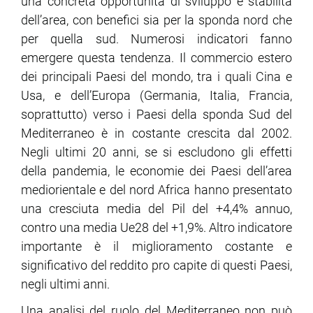
una concreta opportunità di sviluppo e stabilità
dell’area, con benefici sia per la sponda nord che
ram
edin
per quella sud. Numerosi indicatori fanno
emergere questa tendenza. Il commercio estero
dei principali Paesi del mondo, tra i quali Cina e
Usa, e dell’Europa (Germania, Italia, Francia,
soprattutto) verso i Paesi della sponda Sud del
Mediterraneo è in costante crescita dal 2002.
Negli ultimi 20 anni, se si escludono gli effetti
della pandemia, le economie dei Paesi dell’area
mediorientale e del nord Africa hanno presentato
una cresciuta media del Pil del +4,4% annuo,
contro una media Ue28 del +1,9%. Altro indicatore
importante è il miglioramento costante e
significativo del reddito pro capite di questi Paesi,
negli ultimi anni.
Una analisi del ruolo del Mediterraneo non può