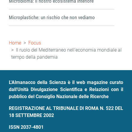
Microbioma: il nostro ecosistema interiore
Microplastiche: un rischio che non vediamo
Briciole
Home
Focus
di
Il ruolo del Mediterraneo nell’economia mondiale al
tempo della pandemia
pane
L'Almanacco della Scienza è il web magazine curato
dall'Unità Divulgazione Scientifica e Relazioni con il
pubblico del Consiglio Nazionale delle Ricerche
REGISTRAZIONE AL TRIBUNALE DI ROMA N. 522 DEL
18 SETTEMBRE 2002
ISSN 2037-4801