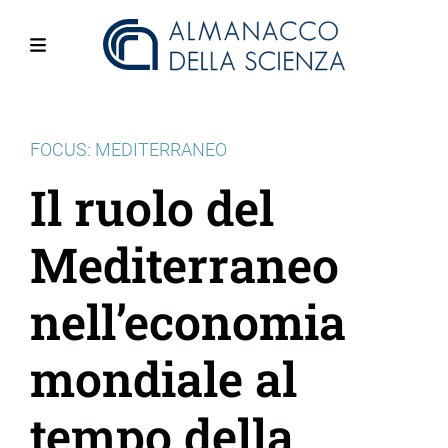
Salta
al
contenuto
Menu
principale
FOCUS: MEDITERRANEO
Il ruolo del
Mediterraneo
nell’economia
mondiale al
tempo della