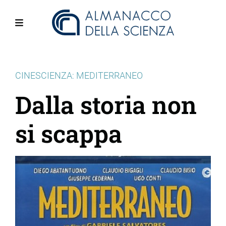
Salta
al
contenuto
Menu
principale
CINESCIENZA: MEDITERRANEO
Dalla storia non
si scappa