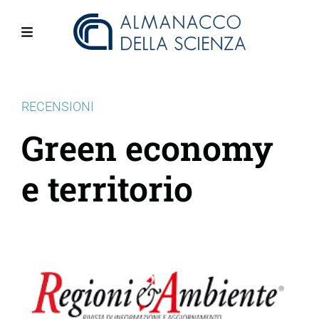
Salta
al
contenuto
Menu
principale
RECENSIONI
Green economy
e territorio