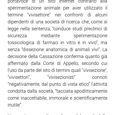
portavoce di un sito internet contrario alla
sperimentazione animale per aver utilizzato il
ram
edin
termine "vivisettore" nei confronti di alcuni
dipendenti di una società di ricerca che, come si
legge nella sentenza, “conduce studi preclinici di
sicurezza mediante sperimentazione
tossicologica di farmaci in vitro e in vivo”, ma
senza “dissezione anatomica di animali vivi”. La
decisione della Cassazione conferma quanto già
affermato dalla Corte di Appello, secondo cui
l'uso da parte del sito di termini quali "vivisezione",
"vivisettori", "vivisezionisti" connoti
“negativamente, dal punto di vista etico” l'attività
condotta dalla società, “tacciata apoditticamente
come inaccettabile, immorale e scientificamente
inutile”.