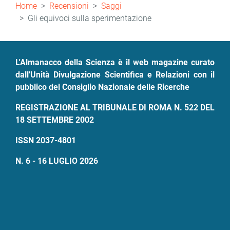
Briciole
Home
Recensioni
Saggi
di
Gli equivoci sulla sperimentazione
pane
L'Almanacco della Scienza è il web magazine curato
dall'Unità Divulgazione Scientifica e Relazioni con il
pubblico del Consiglio Nazionale delle Ricerche
REGISTRAZIONE AL TRIBUNALE DI ROMA N. 522 DEL
18 SETTEMBRE 2002
ISSN 2037-4801
N. 6 - 16 LUGLIO 2026