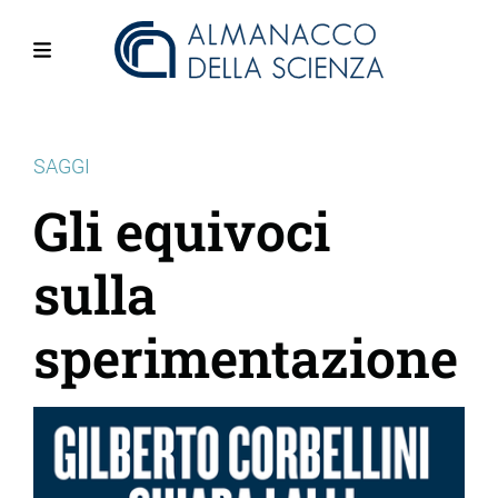
Salta
al
contenuto
Menu
principale
SAGGI
Gli equivoci
sulla
sperimentazione