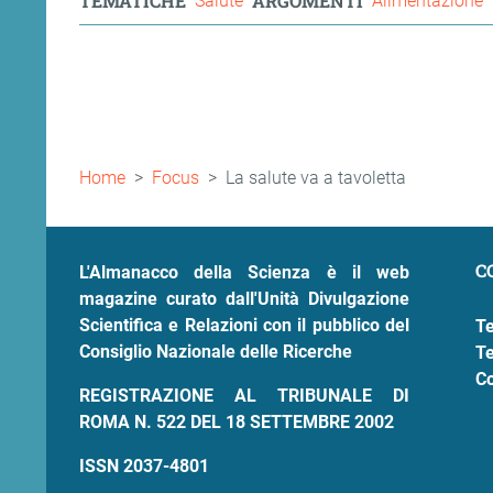
TEMATICHE
ARGOMENTI
Salute
Alimentazione
ram
edin
Briciole
Home
Focus
La salute va a tavoletta
di
pane
C
L'Almanacco della Scienza è il web
magazine curato dall'Unità Divulgazione
Scientifica e Relazioni con il pubblico del
Te
Consiglio Nazionale delle Ricerche
Te
Co
REGISTRAZIONE AL TRIBUNALE DI
ROMA N. 522 DEL 18 SETTEMBRE 2002
ISSN 2037-4801