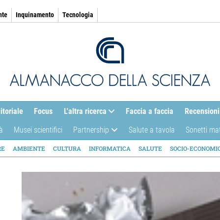
nte
Inquinamento
Tecnologia
itoriale
Focus
L'altra ricerca
Faccia a faccia
Recensioni
à
Musei scientifici
Partnership
Salute a tavola
Sonetti ma
AZIONE
RE
AMBIENTE
CULTURA
INFORMATICA
SALUTE
SOCIO-ECONOMI
ICA