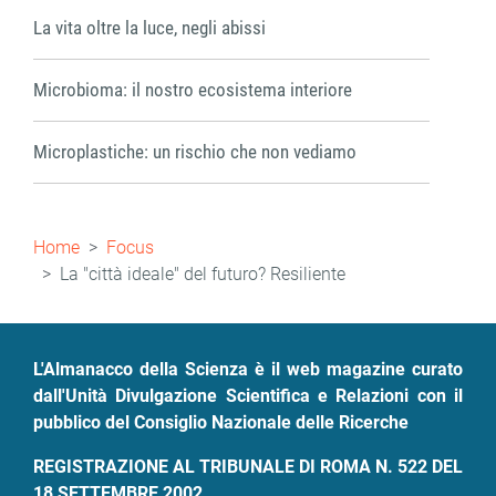
La vita oltre la luce, negli abissi
Microbioma: il nostro ecosistema interiore
Microplastiche: un rischio che non vediamo
Briciole
Home
Focus
di
La "città ideale" del futuro? Resiliente
pane
L'Almanacco della Scienza è il web magazine curato
dall'Unità Divulgazione Scientifica e Relazioni con il
pubblico del Consiglio Nazionale delle Ricerche
REGISTRAZIONE AL TRIBUNALE DI ROMA N. 522 DEL
18 SETTEMBRE 2002