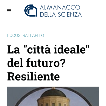
Salta
al
contenuto
Menu
principale
FOCUS: RAFFAELLO
La "città ideale"
del futuro?
Resiliente