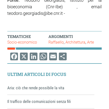
Fonte:
Teodoro Georgiadis, Istituto per la
bioeconomia (Cnr-Ibe) , email
teodoro.georgiadis@ibe.cnr.it -
TEMATICHE
ARGOMENTI
Socio-economico
Raffaello
Architettura
Arte
Facebook
X
LinkedIn
WhatsApp
Email
Share
ULTIMI ARTICOLI DI FOCUS
Aria: ciò che rende possibile la vita
Il traffico delle comunicazioni senza fili