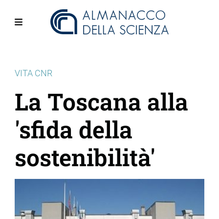
Salta
al
contenuto
Menu
principale
VITA CNR
La Toscana alla
'sfida della
sostenibilità'