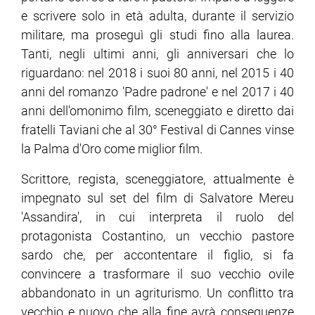
e scrivere solo in età adulta, durante il servizio
militare, ma proseguì gli studi fino alla laurea.
ram
edin
Tanti, negli ultimi anni, gli anniversari che lo
riguardano: nel 2018 i suoi 80 anni, nel 2015 i 40
anni del romanzo 'Padre padrone' e nel 2017 i 40
anni dell'omonimo film, sceneggiato e diretto dai
fratelli Taviani che al 30° Festival di Cannes vinse
la Palma d'Oro come miglior film.
Scrittore, regista, sceneggiatore, attualmente è
impegnato sul set del film di Salvatore Mereu
'Assandira', in cui interpreta il ruolo del
protagonista Costantino, un vecchio pastore
sardo che, per accontentare il figlio, si fa
convincere a trasformare il suo vecchio ovile
abbandonato in un agriturismo. Un conflitto tra
vecchio e nuovo che alla fine avrà conseguenze