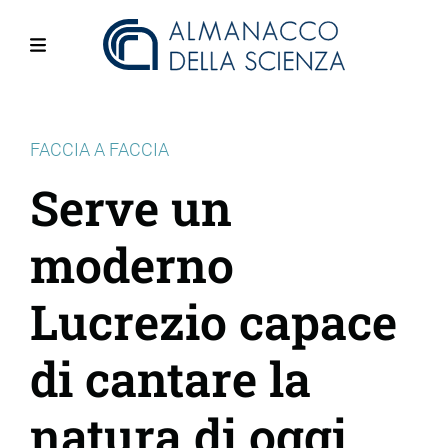
Salta
al
contenuto
Menu
principale
FACCIA A FACCIA
Serve un
moderno
Lucrezio capace
di cantare la
natura di oggi