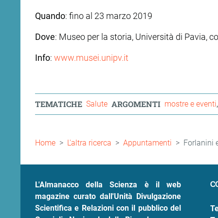
Quando
: fino al 23 marzo 2019
Dove
: Museo per la storia, Università di Pavia, 
Info
:
www.musei.unipv.it
TEMATICHE
ARGOMENTI
Salute
mostre e eventi
Briciole
Home
L'altra ricerca
Appuntamenti
Forlanini 
di
pane
C
L'Almanacco della Scienza è il web
magazine curato dall'Unità Divulgazione
Scientifica e Relazioni con il pubblico del
Te