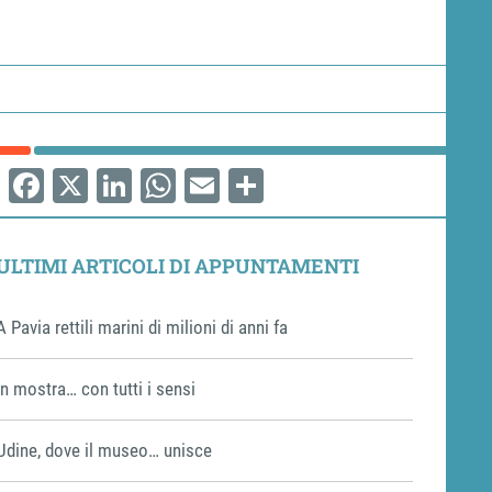
Facebook
X
LinkedIn
WhatsApp
Email
Share
ULTIMI ARTICOLI DI APPUNTAMENTI
A Pavia rettili marini di milioni di anni fa
In mostra… con tutti i sensi
Udine, dove il museo… unisce