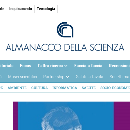
nte
Inquinamento
Tecnologia
itoriale
Focus
L'altra ricerca
Faccia a faccia
Recensioni
à
Musei scientifici
Partnership
Salute a tavola
Sonetti ma
AZIONE
RE
AMBIENTE
CULTURA
INFORMATICA
SALUTE
SOCIO-ECONOMI
ICA