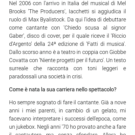
Nel 2006 con l'arrivo in Italia del musical di Mel
Brooks 'The Producers', Iacchetti si aggiudica il
ram
edin
ruolo di Max Byalistock. Da qui l'idea di debuttare
come cantante con 'Chiedo scusa al signor
Gaber', disco di cover, per il quale riceve il 'Riccio
d'Argento' della 24ª edizione di 'Fatti di musica'.
Dallo scorso anno è a teatro in coppia con Giobbe
Covatta con 'Niente progetti per il futuro'. Un testo
surreale che racconta con toni leggeri e
paradossali una società in crisi.
Come è nata la sua carriera nello spettacolo?
Ho sempre sognato di fare il cantante. Già a nove
anni i miei parenti, in cambio di un gelato, mi
facevano interpretare i successi dell'epoca, come
un jukebox. Negli anni '70 ho provato anche a fare
il cantautore, ma senza sfondare. Allora ho