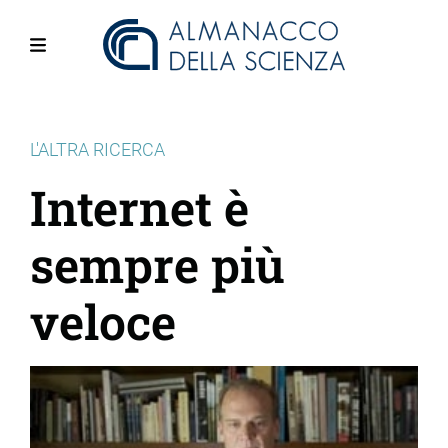
Salta
al
contenuto
Menu
principale
L'ALTRA RICERCA
Internet è
sempre più
veloce