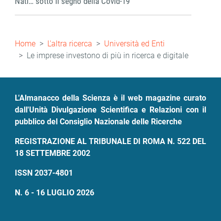
Nati… sotto il segno della Covid-19
Briciole
Home
L'altra ricerca
Università ed Enti
di
Le imprese investono di più in ricerca e digitale
pane
L'Almanacco della Scienza è il web magazine curato
dall'Unità Divulgazione Scientifica e Relazioni con il
pubblico del Consiglio Nazionale delle Ricerche
REGISTRAZIONE AL TRIBUNALE DI ROMA N. 522 DEL
18 SETTEMBRE 2002
ISSN 2037-4801
N. 6 - 16 LUGLIO 2026