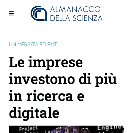
Salta
al
contenuto
Menu
principale
UNIVERSITÀ ED ENTI
Le imprese
investono di più
in ricerca e
digitale