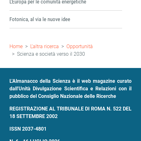
L’Europa per le comunità energetiche
Fotonica, al via le nuove idee
Briciole
Home
L'altra ricerca
Opportunità
di
Scienza e società verso il 2030
pane
L'Almanacco della Scienza è il web magazine curato
dall'Unità Divulgazione Scientifica e Relazioni con il
pubblico del Consiglio Nazionale delle Ricerche
REGISTRAZIONE AL TRIBUNALE DI ROMA N. 522 DEL
18 SETTEMBRE 2002
ISSN 2037-4801