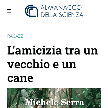
Salta
al
contenuto
Menu
principale
RAGAZZI
L'amicizia tra un
vecchio e un
cane