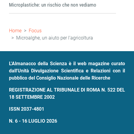
Microplastiche: un rischio che non vediamo
Briciole
Home
Focus
di
Microalghe, un aiuto per l’agricoltura
pane
L'Almanacco della Scienza è il web magazine curato
dall'Unità Divulgazione Scientifica e Relazioni con il
pubblico del Consiglio Nazionale delle Ricerche
REGISTRAZIONE AL TRIBUNALE DI ROMA N. 522 DEL
18 SETTEMBRE 2002
ISSN 2037-4801
N. 6 - 16 LUGLIO 2026