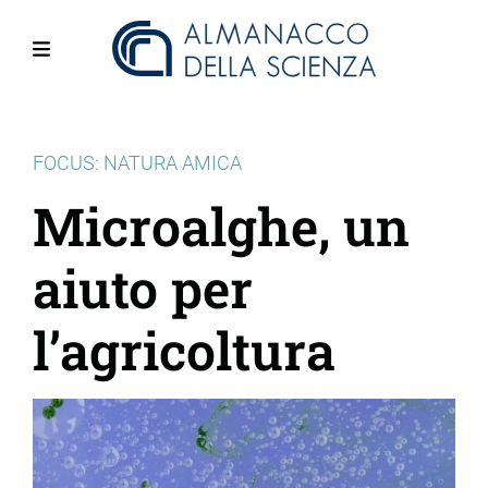
Salta
al
contenuto
Menu
principale
FOCUS: NATURA AMICA
Microalghe, un
aiuto per
l’agricoltura