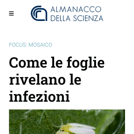
Salta
al
contenuto
Menu
principale
FOCUS: MOSAICO
Come le foglie
rivelano le
infezioni