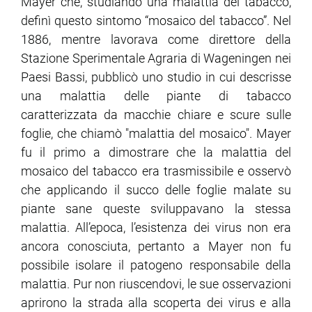
Mayer che, studiando una malattia del tabacco,
definì questo sintomo “mosaico del tabacco”. Nel
ram
edin
1886, mentre lavorava come direttore della
Stazione Sperimentale Agraria di Wageningen nei
Paesi Bassi, pubblicò uno studio in cui descrisse
una malattia delle piante di tabacco
caratterizzata da macchie chiare e scure sulle
foglie, che chiamò "malattia del mosaico". Mayer
fu il primo a dimostrare che la malattia del
mosaico del tabacco era trasmissibile e osservò
che applicando il succo delle foglie malate su
piante sane queste sviluppavano la stessa
malattia. All’epoca, l’esistenza dei virus non era
ancora conosciuta, pertanto a Mayer non fu
possibile isolare il patogeno responsabile della
malattia. Pur non riuscendovi, le sue osservazioni
aprirono la strada alla scoperta dei virus e alla