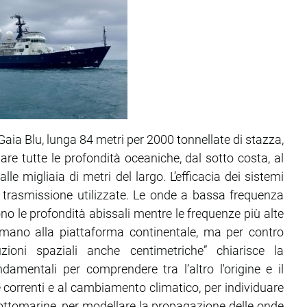
aia Blu, lunga 84 metri per 2000 tonnellate di stazza,
e tutte le profondità oceaniche, dal sotto costa, al
lle migliaia di metri del largo. L’efficacia dei sistemi
 trasmissione utilizzate. Le onde a bassa frequenza
o le profondità abissali mentre le frequenze più alte
mano alla piattaforma continentale, ma per contro
uzioni spaziali anche centimetriche” chiarisce la
damentali per comprendere tra l’altro l'origine e il
e correnti e al cambiamento climatico, per individuare
sottomarine, per modellare la propagazione delle onde