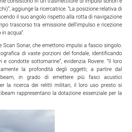
che consistono in un trasmettitore di impulsi sonori e
chi)”, aggiunge la ricercatrice. “La posizione relativa di
endo il suo angolo rispetto alla rotta di navigazione
empo trascorso tra emissione dell’impulso e ricezione
 in acqua”.
ide Scan Sonar, che emettono impulsi a fascio singolo.
grafica di vaste porzioni del fondale, identificando
avi e condotte sottomarine”, evidenzia Rovere. “Il loro
amente la profondità degli oggetti; a partire dal
ibeam, in grado di emettere più fasci acustici
la ricerca dei relitti militari, il loro uso presto si
ultibeam rappresentano la dotazione essenziale per la