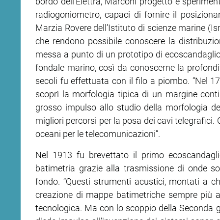
bordo dell’Elettra, Marconi progettò e sperimentò
radiogoniometro, capaci di fornire il posizio
ram
edin
Marzia Rovere dell’Istituto di scienze marine (Is
che rendono possibile conoscere la distribuzion
messa a punto di un prototipo di ecoscandaglio p
fondale marino, così da conoscerne la profondit
secoli fu effettuata con il filo a piombo. “Nel 1
scoprì la morfologia tipica di un margine contin
grosso impulso allo studio della morfologia dei
migliori percorsi per la posa dei cavi telegrafici
oceani per le telecomunicazioni”.
Nel 1913 fu brevettato il primo ecoscandagli
batimetria grazie alla trasmissione di onde so
fondo. “Questi strumenti acustici, montati a chi
creazione di mappe batimetriche sempre più a
tecnologica. Ma con lo scoppio della Seconda gu