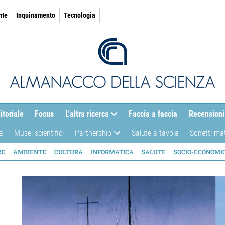
nte
Inquinamento
Tecnologia
itoriale
Focus
L'altra ricerca
Faccia a faccia
Recensioni
à
Musei scientifici
Partnership
Salute a tavola
Sonetti ma
AZIONE
RE
AMBIENTE
CULTURA
INFORMATICA
SALUTE
SOCIO-ECONOMI
ICA