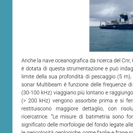
Anche la nave oceanografica da ricerca del Cnr, G
è dotata di questa strumentazione e può indagar
limite della sua profondità di pescaggio (5 m), a
sonar Multibeam è funzione delle frequenze di
(30-100 kHz) viaggiano più lontano e raggiungon
(> 200 kHz) vengono assorbite prima e si fer
restituiscono maggiore dettaglio, con risol
ricercatrice. “Le misure di batimetria sono fon
significato delle morfologie del fondo legate all
le pericolosità geologiche, come faglie e frane 