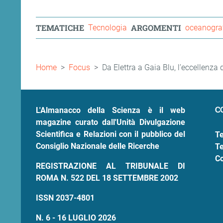
TEMATICHE
ARGOMENTI
Tecnologia
oceanogra
Briciole
Home
Focus
Da Elettra a Gaia Blu, l’eccellenza 
di
pane
C
L'Almanacco della Scienza è il web
magazine curato dall'Unità Divulgazione
Scientifica e Relazioni con il pubblico del
Te
Consiglio Nazionale delle Ricerche
Te
Co
REGISTRAZIONE AL TRIBUNALE DI
ROMA N. 522 DEL 18 SETTEMBRE 2002
ISSN 2037-4801
N. 6 - 16 LUGLIO 2026