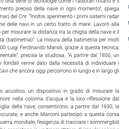
 una serie di tecnologie come i radiofari rotanti e il
namento preciso della nave in ogni momento”, spiega
mar) del Cnr. “Inoltre, sperimentò i primi sistemi radar
e delle navi in un certo tratto di mare. Lavorò alla
er misurare la distanza tra la chiglia della nave e il
à (batimetria)”. La misura della batimetria per molti
700 Luigi Ferdinando Marsili, grazie a questa tecnica,
entale”, precisa la studiosa. “A partire dal 1850, un
 fondali venne dato dalla necessità di individuare i
. Cavi che ancora oggi percorrono in lungo e in largo gli
o acustico, un dispositivo in grado di misurare la
nore nella colonna d’acqua e la loro riflessione dal
glia della nave, consentirono, a partire dal 1930, la
ccurate, e anche Marconi partecipò a questa corsa
erra mondiale, l’esigenza di tracciare i sommergibili