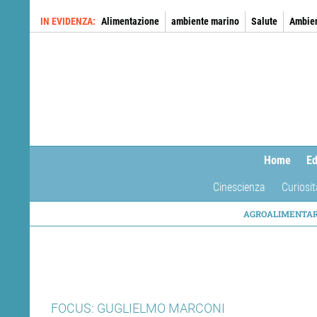
Salta
IN EVIDENZA
Alimentazione
ambiente marino
Salute
Ambie
al
contenuto
principale
Home
Ed
Cinescienza
Curiosit
NAVIG
AGROALIMENTA
TEMAT
FOCUS: GUGLIELMO MARCONI