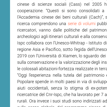
cinese di scienze sociali (Cass) nel 2005 h
cooperazione. “Questi si sono consolidati a p
l’Accademia cinese dei beni culturali (Cach)”, sp
ricerca comprendono una
serie di volumi
pubbli
ricercatori, vanno dalle politiche del patrimon
archeologici agli itinerari culturali e alla conser
Ispc collabora con l’Unesco-Whitrap - Istituto d
regione Asia e Pacifico, sotto l’egida dell’Unesc
2019 con l’Università di Xiamen, lo sguardo dei r
sulla conservazione e la valorizzazione degli ins
le colossali abitazioni-fortezza realizzate in terr
“Oggi l’esperienza nella tutela del patrimonio
Popolare spende in molti paesi in via di svilup
aiuti occidentali, senza lo stigma di ex-pot
ricercatrice del Cnr-Ispc, che ha lavorato per 7 
rurali. Ora invece i suoi studi sono indirizzati a