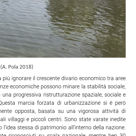
 (A. Pola 2018)
a più ignorare il crescente divario economico tra aree
anze economiche possono minare la stabilità sociale;
a una progressiva ristrutturazione spaziale, sociale e
 Questa marcia forzata di urbanizzazione si è però
ente opposta, basata su una vigorosa attività di
li villaggi e piccoli centri. Sono state varate inedite
o l’idea stessa di patrimonio all’interno della nazione.
mente riconosciuti su scala nazionale, mentre ben 30