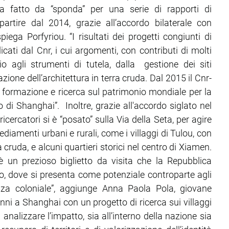
a fatto da “sponda” per una serie di rapporti di
artire dal 2014, grazie all’accordo bilaterale con
iega Porfyriou. “I risultati dei progetti congiunti di
cati dal Cnr, i cui argomenti, con contributi di molti
io agli strumenti di tutela, dalla gestione dei siti
vazione dell’architettura in terra cruda. Dal 2015 il Cnr-
i formazione e ricerca sul patrimonio mondiale per la
o di Shanghai”. Inoltre, grazie all'accordo siglato nel
icercatori si è “posato” sulla Via della Seta, per agire
ediamenti urbani e rurali, come i villaggi di Tulou, con
a cruda, e alcuni quartieri storici nel centro di Xiamen.
 è un prezioso biglietto da visita che la Repubblica
po, dove si presenta come potenziale controparte agli
enza coloniale”, aggiunge Anna Paola Pola, giovane
anni a Shanghai con un progetto di ricerca sui villaggi
d analizzare l’impatto, sia all’interno della nazione sia