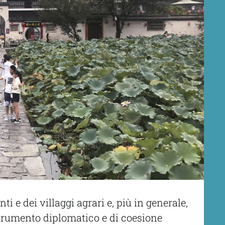
 e dei villaggi agrari e, più in generale,
strumento diplomatico e di coesione