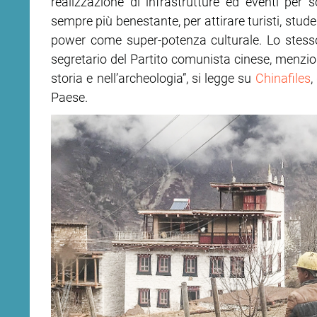
realizzazione di infrastrutture ed eventi per 
sempre più benestante, per attirare turisti, studen
ram
edin
power come super-potenza culturale. Lo stesso
segretario del Partito comunista cinese, menzion
storia e nell’archeologia”, si legge su
Chinafiles
,
Paese.