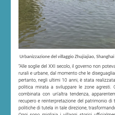
Urbanizzazione del villaggio Zhujiajiao, Shanghai
“Alle soglie del XXI secolo, il governo non potev
rurali e urbane, dal momento che le diseguagli
pertanto, negli ultimi 10 anni, è stata realizzat
politica mirata a sviluppare le zone agresti.
combinata con un'altra tendenza, apparentem
recupero e reinterpretazione del patrimonio di ta
politiche di tutela in tale direzione, trasformand
Oggi sono migliaia i villaggi storici ufficial