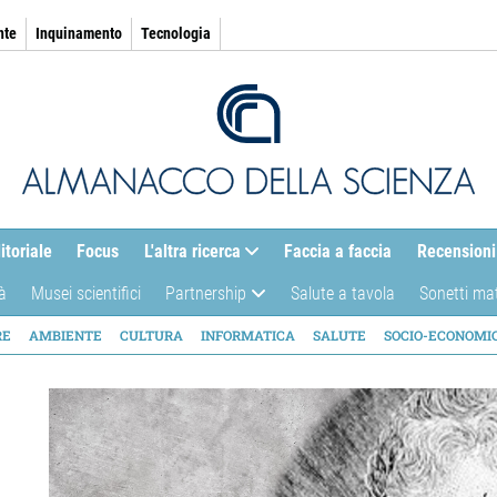
nte
Inquinamento
Tecnologia
itoriale
Focus
L'altra ricerca
Faccia a faccia
Recensioni
à
Musei scientifici
Partnership
Salute a tavola
Sonetti ma
AZIONE
RE
AMBIENTE
CULTURA
INFORMATICA
SALUTE
SOCIO-ECONOMI
ICA