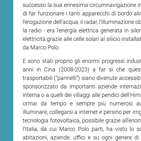
successo la sua ennesima circumnavigazione in s
di far funzionare i tanti apparecchi di bordo ali
l’erogazione dell’acqua, il radar, l’illuminazione obb
la radio - era l’energia elettrica generata in si
elettricità grazie alle celle solari al silicio insta
da Marco Polo.
E sono stati proprio gli enormi progressi industr
anni in Cina (2008-2023) a far sì che quest
trasportabili (“pannelli”) siano divenute accessib
sponsorizzato da importanti aziende internazion
interna o a quelli dei villaggi alle pendici dell’Hi
ormai da tempo e sempre più numerosi auto
illuminare, collegarsi a internet e persino per irr
tecnologia fotovoltaica, possibile grazie all’eno
l’Italia, da cui Marco Polo partì, ha visto lo 
abitazioni, aziende, uffici e su ogni genere di 