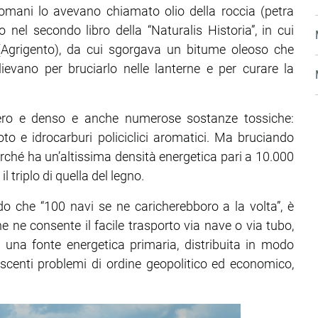
I Romani lo avevano chiamato olio della roccia (petra
 nel secondo libro della “Naturalis Historia”, in cui
(Agrigento), da cui sgorgava un bitume oleoso che
lievano per bruciarlo nelle lanterne e per curare la
nero e denso e anche numerose sostanze tossiche:
to e idrocarburi policiclici aromatici. Ma bruciando
ché ha un’altissima densità energetica pari a 10.000
l triplo di quella del legno.
o che “100 navi se ne caricherebboro a la volta”, è
che ne consente il facile trasporto via nave o via tubo,
 una fonte energetica primaria, distribuita in modo
scenti problemi di ordine geopolitico ed economico,