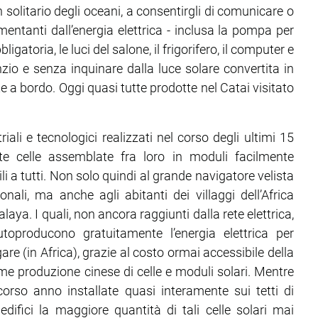
olitario degli oceani, a consentirgli di comunicare o
mentanti dall’energia elettrica - inclusa la pompa per
ligatoria, le luci del salone, il frigorifero, il computer e
lenzio e senza inquinare dalla luce solare convertita in
llate a bordo. Oggi quasi tutte prodotte nel Catai visitato
iali e tecnologici realizzati nel corso degli ultimi 15
e celle assemblate fra loro in moduli facilmente
ili a tutti. Non solo quindi al grande navigatore velista
ali, ma anche agli abitanti dei villaggi dell’Africa
malaya. I quali, non ancora raggiunti dalla rete elettrica,
producono gratuitamente l’energia elettrica per
igare (in Africa), grazie al costo ormai accessibile della
rme produzione cinese di celle e moduli solari. Mentre
scorso anno installate quasi interamente sui tetti di
edifici la maggiore quantità di tali celle solari mai