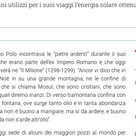
i utilizzi per i suoi viaggi l’energia solare otten
Polo incontrava le “pietre ardenti” durante il suo
 che erano parte dell’ex Impero Romano e che oggi
erà ne “Il Milione” (1298-1299): “Ancor vi dico che in
 Noè in su una grande montagna, ne le confine di
 che si chiama Mosul, che sono cristiani, che sono
lli quali diremo inanzi. Di verso tramontana confina con
a fontana, ove surge tanto olio e in tanta abondanza
Ma non è buono a mangiare, ma sì da ardere, e buono
a non s’arde altr’olio”.
ggi sede di alcuni dei maggiori pozzi al mondo per