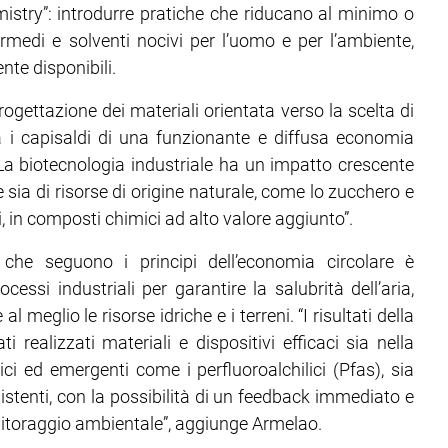
mistry”: introdurre pratiche che riducano al minimo o
ntermedi e solventi nocivi per l’uomo e per l’ambiente,
nte disponibili.
 progettazione dei materiali orientata verso la scelta di
ra i capisaldi di una funzionante e diffusa economia
 “La biotecnologia industriale ha un impatto crescente
e sia di risorse di origine naturale, come lo zucchero e
i, in composti chimici ad alto valore aggiunto”.
 che seguono i principi dell’economia circolare è
essi industriali per garantire la salubrità dell’aria,
 meglio le risorse idriche e i terreni. “I risultati della
i realizzati materiali e dispositivi efficaci sia nella
ici ed emergenti come i perfluoroalchilici (Pfas), sia
istenti, con la possibilità di un feedback immediato e
onitoraggio ambientale”, aggiunge Armelao.