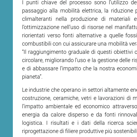
I punti chiave del processo sono l’utilizzo del
passaggio alla mobilità elettrica, la riduzione
ram
edin
climalteranti nella produzione di materiali 
l’ottimizzazione nell’uso di risorse nel manifatt
riorientati verso fonti alternative a quelle foss
combustibili con cui assicurare una mobilità vera
“Il raggiungimento graduale di questi obiettivi 
circolare, migliorando l’uso e la gestione delle ris
e di abbassare l’impatto che la nostra economia
pianeta”.
Le industrie che operano in settori altamente en
costruzione, ceramiche, vetri e lavorazioni di 
l’impatto ambientale ed economico attraverso il
energia da calore disperso e da fonti rinnovabil
logistica. I risultati e i dati della ricerca s
riprogettazione di filiere produttive più sostenib