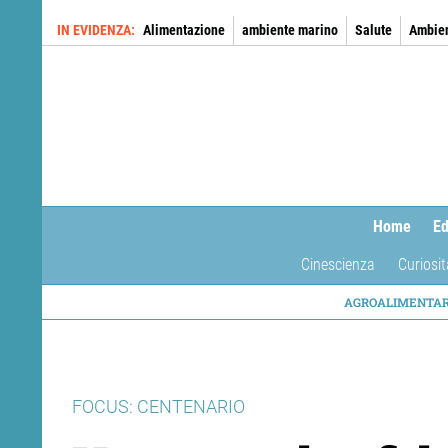
Salta
IN EVIDENZA
Alimentazione
ambiente marino
Salute
Ambie
al
contenuto
principale
Home
Ed
Cinescienza
Curiosit
NAVIG
AGROALIMENTA
TEMAT
FOCUS: CENTENARIO