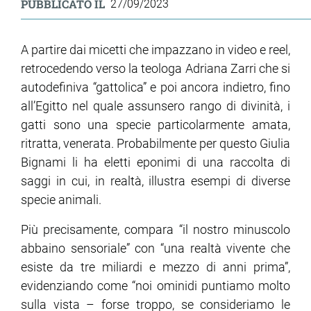
PUBBLICATO IL
27/09/2023
ram
edin
A partire dai micetti che impazzano in video e reel,
retrocedendo verso la teologa Adriana Zarri che si
autodefiniva “gattolica” e poi ancora indietro, fino
all’Egitto nel quale assunsero rango di divinità, i
gatti sono una specie particolarmente amata,
ritratta, venerata. Probabilmente per questo Giulia
Bignami li ha eletti eponimi di una raccolta di
saggi in cui, in realtà, illustra esempi di diverse
specie animali.
Più precisamente, compara “il nostro minuscolo
abbaino sensoriale” con “una realtà vivente che
esiste da tre miliardi e mezzo di anni prima”,
evidenziando come “noi ominidi puntiamo molto
sulla vista – forse troppo, se consideriamo le