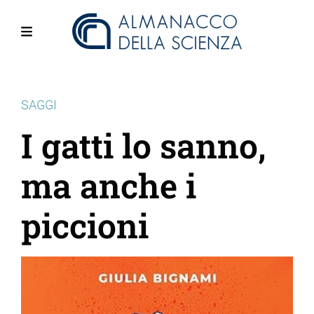
Salta
al
contenuto
Menu
principale
SAGGI
I gatti lo sanno,
ma anche i
piccioni